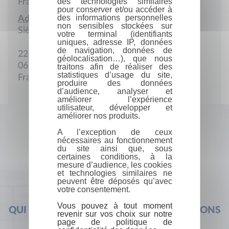
des technologies similaires
France
pour conserver et/ou accéder à
des informations personnelles
Adresse :
non sensibles stockées sur
Siège social
votre terminal (identifiants
uniques, adresse IP, données
de navigation, données de
226 Boulevard Jean Maurel
géolocalisation…), que nous
06140 Vence
traitons afin de réaliser des
statistiques d’usage du site,
France
produire des données
d’audience, analyser et
améliorer l’expérience
utilisateur, développer et
améliorer nos produits.
A l’exception de ceux
nécessaires au fonctionnement
du site ainsi que, sous
certaines conditions, à la
mesure d’audience, les cookies
et technologies similaires ne
peuvent être déposés qu’avec
votre consentement.
Vous pouvez à tout moment
QUI SOMMES-NOUS ?
FOIRE AUX QUESTIONS
revenir sur vos choix sur notre
page de politique de