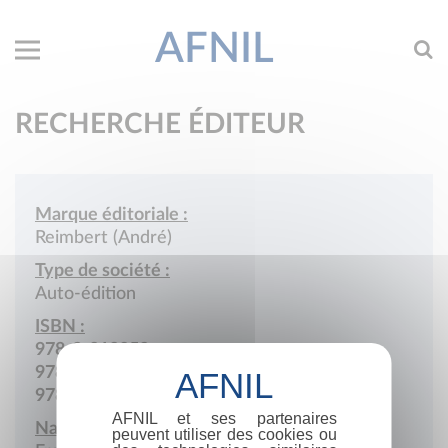
AFNIL
RECHERCHE ÉDITEUR
Marque éditoriale :
Reimbert (André)
Type de société :
Auto-édition
ISBN :
978-2-919052
978-2-9510464
978-2-9521289
AFNIL et ses partenaires
Nationalité :
peuvent utiliser des cookies ou