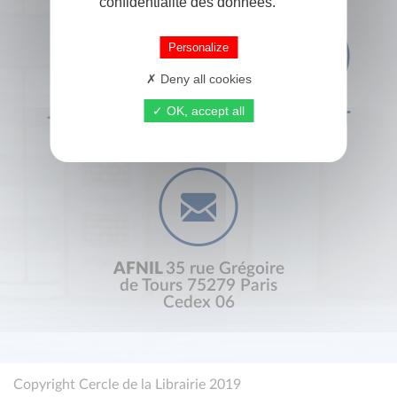
confidentialité des données.
Personalize
Deny all cookies
OK, accept all
+33 (0) 1 44 41 29 19
CONTACT
AFNIL
35 rue Grégoire
de Tours 75279 Paris
Cedex 06
Copyright Cercle de la Librairie 2019