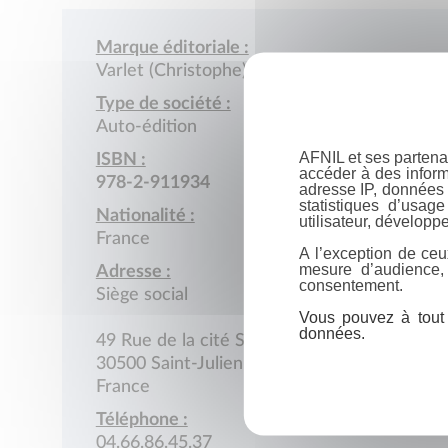
Marque éditoriale :
Varlet (Christophe)
Type de société :
Auto-édition
AFNIL et ses partena
ISBN :
accéder à des inform
978-2-911934
adresse IP, données 
statistiques d’usag
Nationalité :
utilisateur, développe
France
A l’exception de ceu
mesure d’audience,
Adresse :
consentement.
Siège social
Vous pouvez à tout 
données.
49 Rue de la cité SNCF
30500 Saint-Julien-de-Cassagnas
France
Téléphone :
04.66.86.45.37