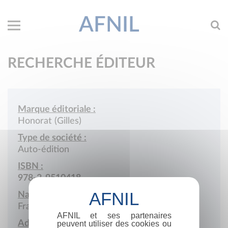
AFNIL
RECHERCHE ÉDITEUR
Marque éditoriale :
Honorat (Gilles)
Type de société :
Auto-édition
ISBN :
978-2-9510418
Nationalité :
France
AFNIL et ses partenaires
Adresse :
peuvent utiliser des cookies ou