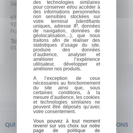
des technologies similaires
Siège social
pour conserver et/ou accéder à
des informations personnelles
non sensibles stockées sur
61-63 Avenue de la Chataigneraie
votre terminal (identifiants
92500 Rueil
uniques, adresse IP, données
de navigation, données de
France
géolocalisation…), que nous
traitons afin de réaliser des
Téléphone :
statistiques d’usage du site,
01.47.51.77.03
produire des données
d’audience, analyser et
améliorer l’expérience
utilisateur, développer et
améliorer nos produits.
A l’exception de ceux
nécessaires au fonctionnement
du site ainsi que, sous
certaines conditions, à la
mesure d’audience, les cookies
et technologies similaires ne
peuvent être déposés qu’avec
votre consentement.
Vous pouvez à tout moment
QUI SOMMES-NOUS ?
FOIRE AUX QUESTIONS
revenir sur vos choix sur notre
page de politique de