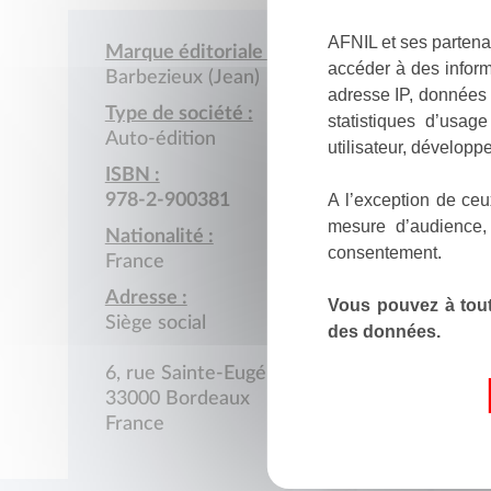
AFNIL et ses partena
Marque éditoriale :
accéder à des inform
Barbezieux (Jean)
adresse IP, données 
Type de société :
statistiques d’usag
Auto-édition
utilisateur, développe
ISBN :
A l’exception de ceu
978-2-900381
mesure d’audience,
Nationalité :
consentement.
France
Adresse :
Vous pouvez à tout
Siège social
des données.
6, rue Sainte-Eugénie
33000 Bordeaux
France