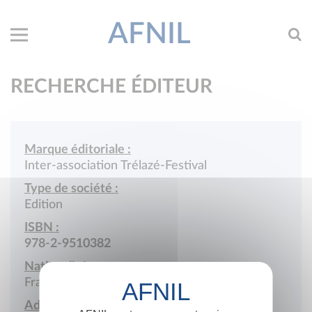
AFNIL
RECHERCHE ÉDITEUR
Marque éditoriale :
Inter-association Trélazé-Festival
Type de société :
Edition
ISBN :
978-2-9510382
Nationalité :
France
Adresse :