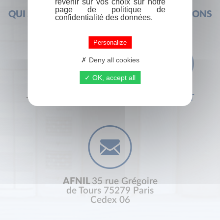
revenir sur vos choix sur notre
page de politique de
QUI SOMMES-NOUS ?
FOIRE AUX QUESTIONS
confidentialité des données.
Personalize
Deny all cookies
OK, accept all
+33 (0) 1 44 41 29 19
CONTACT
AFNIL
35 rue Grégoire
de Tours 75279 Paris
Cedex 06