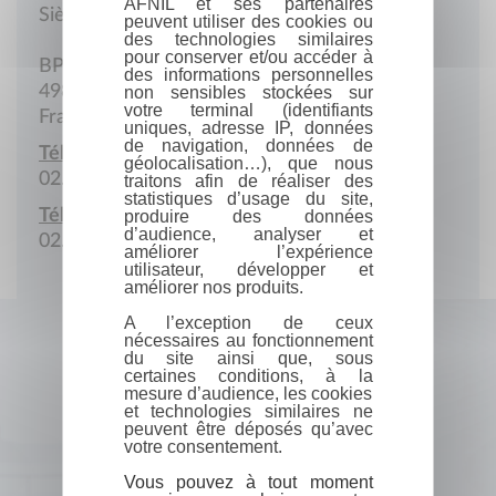
AFNIL et ses partenaires
Siège social
peuvent utiliser des cookies ou
des technologies similaires
pour conserver et/ou accéder à
BP 27
des informations personnelles
49800 Trélazé
non sensibles stockées sur
votre terminal (identifiants
France
uniques, adresse IP, données
de navigation, données de
Téléphone :
géolocalisation…), que nous
02.41.33.74.85
traitons afin de réaliser des
statistiques d’usage du site,
Télécopie :
produire des données
d’audience, analyser et
02.41.69.71.73
améliorer l’expérience
utilisateur, développer et
améliorer nos produits.
A l’exception de ceux
nécessaires au fonctionnement
du site ainsi que, sous
certaines conditions, à la
mesure d’audience, les cookies
et technologies similaires ne
peuvent être déposés qu’avec
votre consentement.
Vous pouvez à tout moment