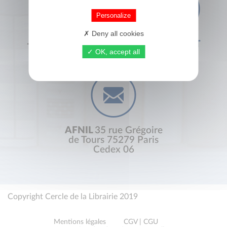
Personalize
Deny all cookies
+33 (0) 1 44 41 29 19
CONTACT
OK, accept all
AFNIL
35 rue Grégoire
de Tours 75279 Paris
Cedex 06
Copyright Cercle de la Librairie 2019
Mentions légales
CGV | CGU