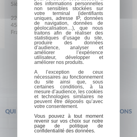
des informations personnelles
Siège social
non sensibles stockées sur
votre terminal (identifiants
uniques, adresse IP, données
22 Allée D'Alembert
de navigation, données de
45800 Saint-Jean-de-Braye
géolocalisation…), que nous
France
traitons afin de réaliser des
statistiques d’usage du site,
produire des données
d’audience, analyser et
améliorer l’expérience
utilisateur, développer et
améliorer nos produits.
A l’exception de ceux
nécessaires au fonctionnement
du site ainsi que, sous
certaines conditions, à la
mesure d’audience, les cookies
et technologies similaires ne
peuvent être déposés qu’avec
votre consentement.
QUI SOMMES-NOUS ?
FOIRE AUX QUESTIONS
Vous pouvez à tout moment
revenir sur vos choix sur notre
page de politique de
confidentialité des données.