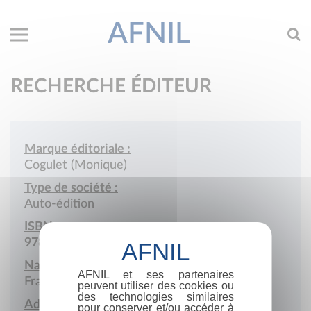
AFNIL
RECHERCHE ÉDITEUR
Marque éditoriale :
Cogulet (Monique)
Type de société :
Auto-édition
ISBN :
978-2-9510347
Nationalité :
AFNIL et ses partenaires
France
peuvent utiliser des cookies ou
des technologies similaires
Adresse :
pour conserver et/ou accéder à