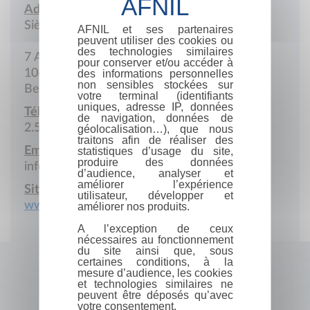
Adresse :
Siège social
AFNIL et ses partenaires
peuvent utiliser des cookies ou
des technologies similaires
7 Avenue Paul-Henri-Spaak
pour conserver et/ou accéder à
1060 Bruxelles
des informations personnelles
non sensibles stockées sur
Belgique
votre terminal (identifiants
uniques, adresse IP, données
Téléphone :
de navigation, données de
2.526.68.11
géolocalisation…), que nous
traitons afin de réaliser des
Email :
statistiques d’usage du site,
produire des données
info@dargaud.be
d’audience, analyser et
améliorer l’expérience
Site Internet :
utilisateur, développer et
www.mediatoon-licensing.com
améliorer nos produits.
A l’exception de ceux
nécessaires au fonctionnement
du site ainsi que, sous
certaines conditions, à la
mesure d’audience, les cookies
et technologies similaires ne
peuvent être déposés qu’avec
votre consentement.