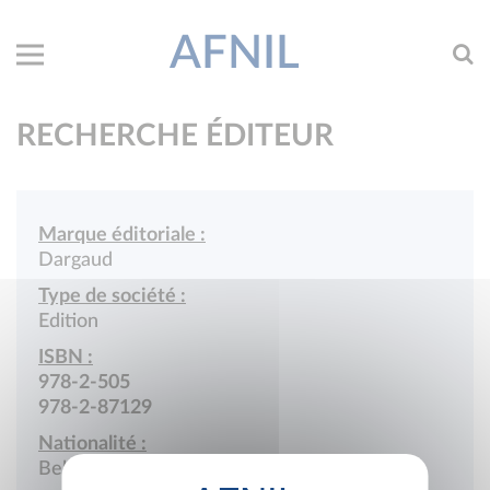
AFNIL
RECHERCHE ÉDITEUR
Marque éditoriale :
Dargaud
Type de société :
Edition
ISBN :
978-2-505
978-2-87129
Nationalité :
Belgique