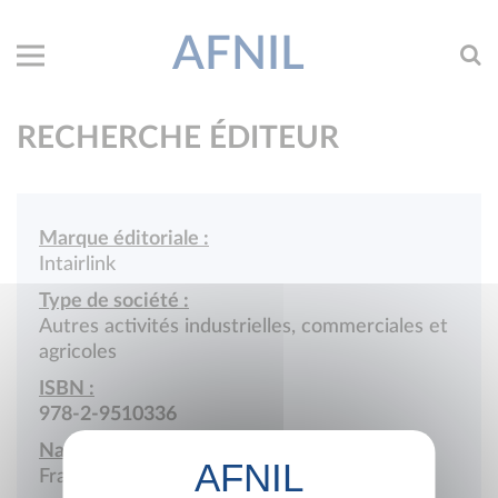
AFNIL
RECHERCHE ÉDITEUR
Marque éditoriale :
Intairlink
Type de société :
Autres activités industrielles, commerciales et
agricoles
ISBN :
978-2-9510336
Nationalité :
France