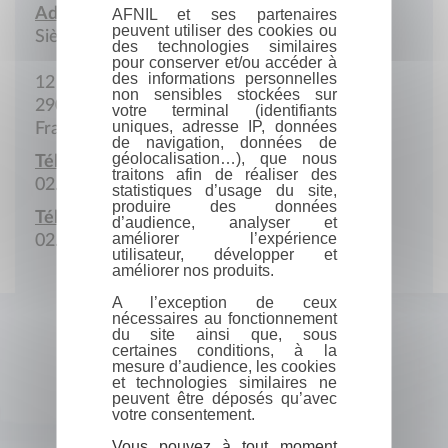
Adresse :
AFNIL et ses partenaires
peuvent utiliser des cookies ou
Siège social
des technologies similaires
pour conserver et/ou accéder à
des informations personnelles
12 Chemin de Troheïr
non sensibles stockées sur
29000 Quimper
votre terminal (identifiants
uniques, adresse IP, données
France
de navigation, données de
géolocalisation…), que nous
Téléphone :
traitons afin de réaliser des
02.98.55.43.42
statistiques d’usage du site,
produire des données
Télécopie :
d’audience, analyser et
améliorer l’expérience
02.98.55.46.46
utilisateur, développer et
améliorer nos produits.
A l’exception de ceux
nécessaires au fonctionnement
du site ainsi que, sous
certaines conditions, à la
mesure d’audience, les cookies
et technologies similaires ne
peuvent être déposés qu’avec
votre consentement.
Vous pouvez à tout moment