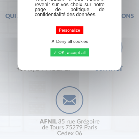
revenir sur vos choix sur notre
page de politique de
confidentialité des données.
QUI SOMMES-NOUS ?
FOIRE AUX QUESTIONS
Personalize
Deny all cookies
OK, accept all
+33 (0) 1 44 41 29 19
CONTACT
AFNIL
35 rue Grégoire
de Tours 75279 Paris
Cedex 06