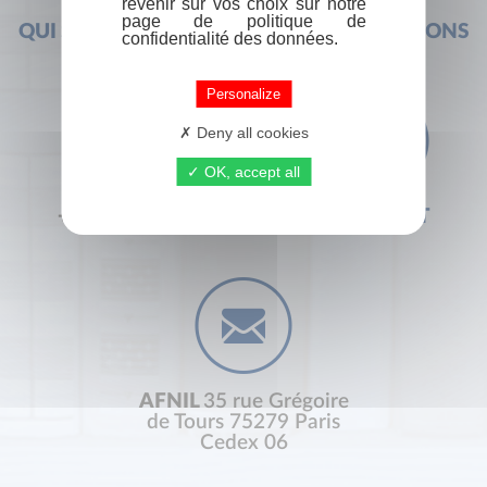
revenir sur vos choix sur notre
page de politique de
QUI SOMMES-NOUS ?
FOIRE AUX QUESTIONS
confidentialité des données.
Personalize
Deny all cookies
OK, accept all
+33 (0) 1 44 41 29 19
CONTACT
AFNIL
35 rue Grégoire
de Tours 75279 Paris
Cedex 06