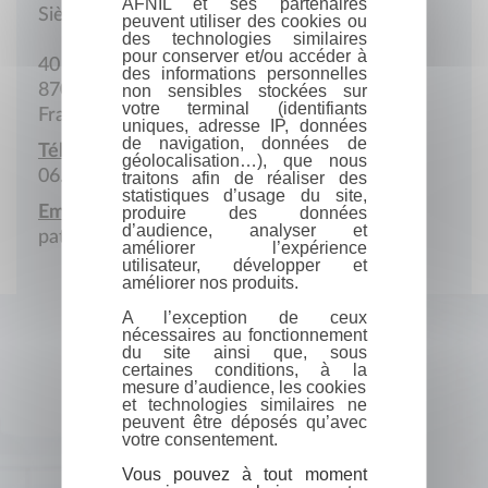
AFNIL et ses partenaires
Siège social
peuvent utiliser des cookies ou
des technologies similaires
pour conserver et/ou accéder à
40 Avenue Saint Surin
des informations personnelles
87000 Limoges
non sensibles stockées sur
votre terminal (identifiants
France
uniques, adresse IP, données
de navigation, données de
Téléphone :
géolocalisation…), que nous
06.13.27.30.22
traitons afin de réaliser des
statistiques d’usage du site,
Email :
produire des données
d’audience, analyser et
patrickflodrops@sfr.fr
améliorer l’expérience
utilisateur, développer et
améliorer nos produits.
A l’exception de ceux
nécessaires au fonctionnement
du site ainsi que, sous
certaines conditions, à la
mesure d’audience, les cookies
et technologies similaires ne
peuvent être déposés qu’avec
votre consentement.
Vous pouvez à tout moment