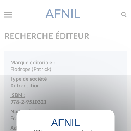
AFNIL
RECHERCHE ÉDITEUR
Marque éditoriale :
Flodrops (Patrick)
Type de société :
Auto-édition
ISBN :
978-2-9510321
Nationalité :
France
Adresse :