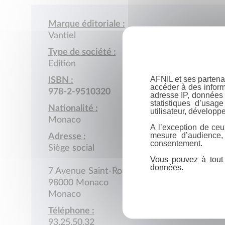
Marque éditoriale :
Vantiel
Type de société :
Edition
AFNIL et ses partena
ISBN :
accéder à des inform
978-2-9510320
adresse IP, données 
statistiques d’usag
Nationalité :
utilisateur, développe
Monaco
A l’exception de ceu
mesure d’audience,
Adresse :
consentement.
Siège social
Vous pouvez à tout 
données.
7 Avenue Saint-Roman
98000 Monaco
Monaco
Téléphone :
93.25.50.32