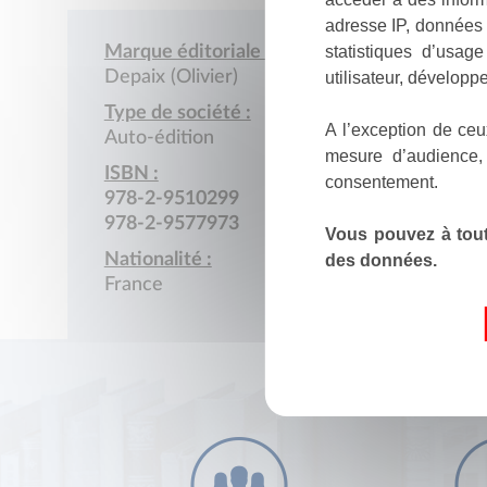
adresse IP, données 
statistiques d’usag
Marque éditoriale :
Depaix (Olivier)
utilisateur, développe
Type de société :
A l’exception de ceu
Auto-édition
mesure d’audience,
ISBN :
consentement.
978-2-9510299
978-2-9577973
Vous pouvez à tout
Nationalité :
des données.
France