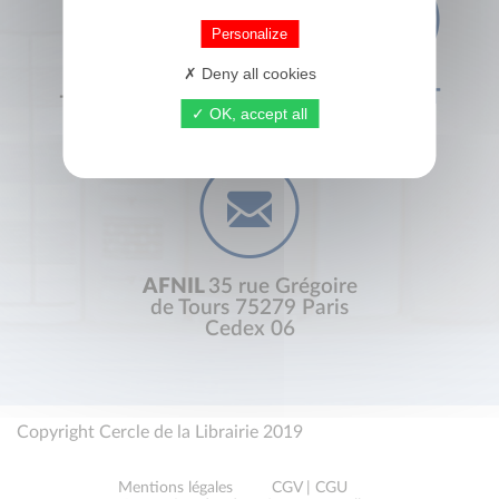
Personalize
Deny all cookies
+33 (0) 1 44 41 29 19
CONTACT
OK, accept all
AFNIL
35 rue Grégoire
de Tours 75279 Paris
Cedex 06
Copyright Cercle de la Librairie 2019
Mentions légales
CGV | CGU