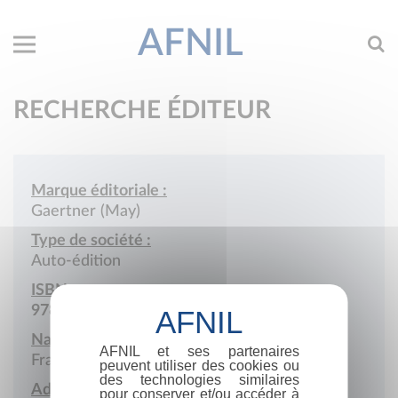
AFNIL
RECHERCHE ÉDITEUR
Marque éditoriale :
Gaertner (May)
Type de société :
Auto-édition
ISBN :
978-2-9510286
Nationalité :
AFNIL et ses partenaires
France
peuvent utiliser des cookies ou
des technologies similaires
Adresse :
pour conserver et/ou accéder à