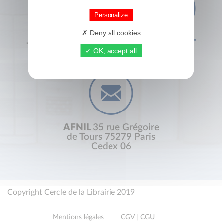
Personalize
Deny all cookies
+33 (0) 1 44 41 29 19
CONTACT
OK, accept all
AFNIL
35 rue Grégoire
de Tours 75279 Paris
Cedex 06
Copyright Cercle de la Librairie 2019
Mentions légales
CGV | CGU