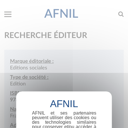
AFNIL
RECHERCHE ÉDITEUR
Marque éditoriale :
Editions sociales
Type de société :
Edition
ISBN :
978-2-911833
Nationalité :
AFNIL et ses partenaires
France
peuvent utiliser des cookies ou
des technologies similaires
Adresse :
pour conserver et/ou accéder à