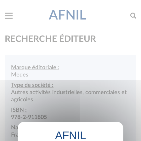
AFNIL
RECHERCHE ÉDITEUR
Marque éditoriale :
Medes
Type de société :
Autres activités industrielles, commerciales et
agricoles
ISBN :
978-2-911805
Nationalité :
France