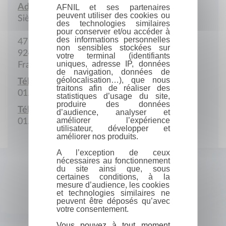
Adresse :
AFNIL et ses partenaires
peuvent utiliser des cookies ou
Siège social
des technologies similaires
pour conserver et/ou accéder à
des informations personnelles
47 Rue Faidherbe
non sensibles stockées sur
92400 COURBEVOIE
votre terminal (identifiants
uniques, adresse IP, données
France
de navigation, données de
géolocalisation…), que nous
Téléphone :
traitons afin de réaliser des
01.46.67.46.26
statistiques d’usage du site,
produire des données
Télécopie :
d’audience, analyser et
améliorer l’expérience
01.46.67.46.29
utilisateur, développer et
améliorer nos produits.
A l’exception de ceux
nécessaires au fonctionnement
du site ainsi que, sous
certaines conditions, à la
mesure d’audience, les cookies
et technologies similaires ne
peuvent être déposés qu’avec
votre consentement.
Vous pouvez à tout moment