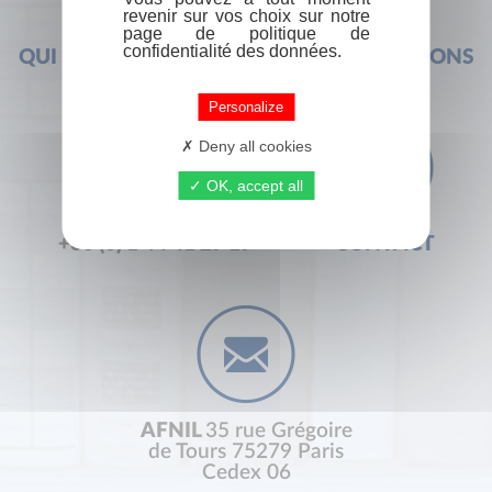
revenir sur vos choix sur notre
page de politique de
confidentialité des données.
QUI SOMMES-NOUS ?
FOIRE AUX QUESTIONS
Personalize
Deny all cookies
OK, accept all
+33 (0) 1 44 41 29 19
CONTACT
AFNIL
35 rue Grégoire
de Tours 75279 Paris
Cedex 06