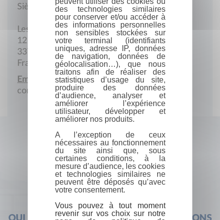
peuvent utiliser des cookies ou
Siège social
des technologies similaires
pour conserver et/ou accéder à
des informations personnelles
Les Buissonnets
non sensibles stockées sur
12 Avenue de la République
votre terminal (identifiants
uniques, adresse IP, données
33730 Préchac
de navigation, données de
France
géolocalisation…), que nous
traitons afin de réaliser des
Email :
statistiques d’usage du site,
produire des données
contact@livresenfamille.fr
d’audience, analyser et
améliorer l’expérience
utilisateur, développer et
améliorer nos produits.
A l’exception de ceux
nécessaires au fonctionnement
du site ainsi que, sous
certaines conditions, à la
mesure d’audience, les cookies
et technologies similaires ne
peuvent être déposés qu’avec
votre consentement.
Vous pouvez à tout moment
revenir sur vos choix sur notre
QUI SOMMES-NOUS ?
FOIRE AUX QUESTIONS