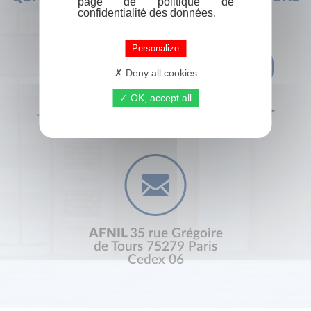
page de politique de
confidentialité des données.
Personalize
Deny all cookies
OK, accept all
+33 (0) 1 44 41 29 19
CONTACT
AFNIL
35 rue Grégoire
de Tours 75279 Paris
Cedex 06