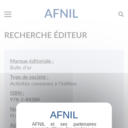
AFNIL
RECHERCHE ÉDITEUR
Marque éditoriale :
Bulle d'or
Type de société :
Activités connexes à l'édition
ISBN :
978-2-84284
Nationalité :
France
AFNIL et ses partenaires
Adresse :