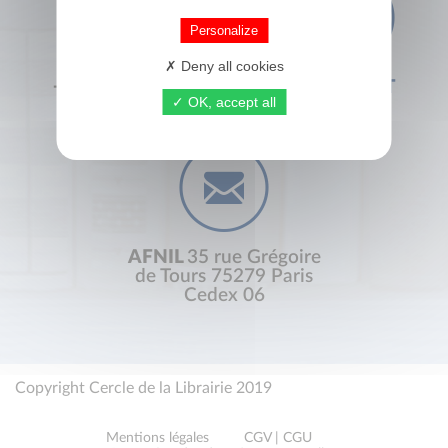
Personalize
Deny all cookies
+33 (0) 1 44 41 29 19
CONTACT
OK, accept all
AFNIL
35 rue Grégoire
de Tours 75279 Paris
Cedex 06
Copyright Cercle de la Librairie 2019
Mentions légales
CGV | CGU