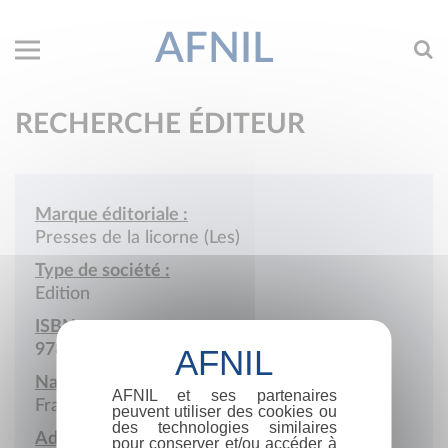
AFNIL
RECHERCHE ÉDITEUR
Marque éditoriale :
Presses de la licorne (Les)
Type de société :
Edition
ISBN :
978-2-901954
Nationalité :
AFNIL et ses partenaires
France
peuvent utiliser des cookies ou
des technologies similaires
Adresse :
pour conserver et/ou accéder à