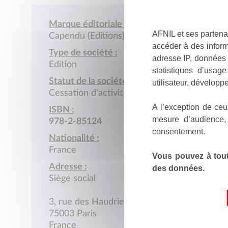
Marque éditoriale :
AFNIL et ses partena
Capendu (Editions)
accéder à des inform
Type de société :
adresse IP, données 
Edition
statistiques d’usag
Statut de la société :
utilisateur, développe
Cessation d'activité
A l’exception de ceu
ISBN :
mesure d’audience,
978-2-85124
consentement.
Nationalité :
France
Vous pouvez à tout
Adresse :
des données.
Siège social
3, rue des Haudriettes
75003 Paris
France