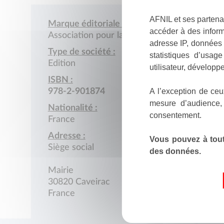
AFNIL et ses partena
Marque éditoriale :
accéder à des inform
Association pour la recherche archéologiqu
adresse IP, données 
Type de société :
statistiques d’usag
Edition
utilisateur, développe
ISBN :
A l’exception de ceu
978-2-901874
mesure d’audience,
Nationalité :
consentement.
France
Adresse :
Vous pouvez à tout
Siège social
des données.
Mairie
30820 Caveirac
France