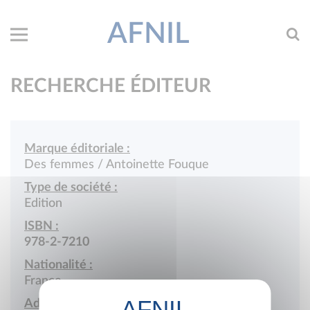
AFNIL
RECHERCHE ÉDITEUR
Marque éditoriale :
Des femmes / Antoinette Fouque
Type de société :
Edition
ISBN :
978-2-7210
Nationalité :
France
Adresse :