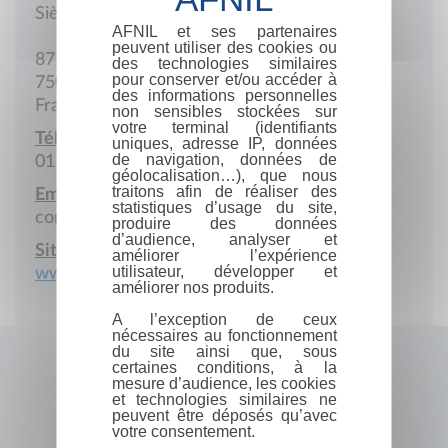
Siège social
AFNIL et ses partenaires
peuvent utiliser des cookies ou
87 Boulevard du Montparnasse
des technologies similaires
pour conserver et/ou accéder à
75006 Paris
des informations personnelles
France
non sensibles stockées sur
votre terminal (identifiants
Téléphone :
uniques, adresse IP, données
de navigation, données de
01 42 22 60 74
géolocalisation…), que nous
traitons afin de réaliser des
Email :
statistiques d’usage du site,
contact@desfemmes.fr
produire des données
d’audience, analyser et
Site Internet :
améliorer l’expérience
utilisateur, développer et
www.desfemmes.fr
améliorer nos produits.
A l’exception de ceux
nécessaires au fonctionnement
du site ainsi que, sous
certaines conditions, à la
mesure d’audience, les cookies
et technologies similaires ne
peuvent être déposés qu’avec
votre consentement.