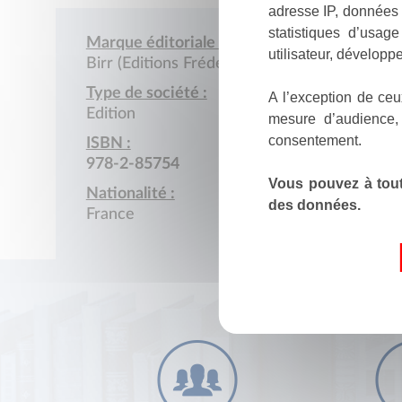
adresse IP, données 
statistiques d’usag
Marque éditoriale :
utilisateur, développe
Birr (Editions Frédéric)
Type de société :
A l’exception de ceu
Edition
mesure d’audience,
consentement.
ISBN :
978-2-85754
Vous pouvez à tout
Nationalité :
des données.
France