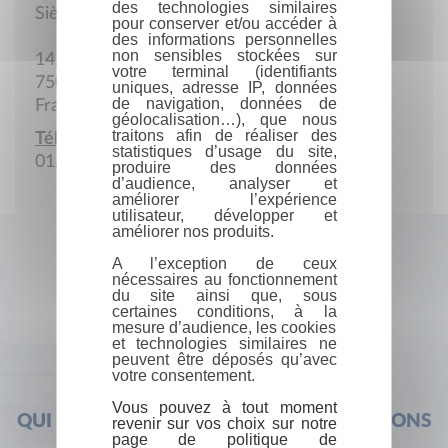
des technologies similaires
Siège social
pour conserver et/ou accéder à
des informations personnelles
non sensibles stockées sur
14, rue de l'Armorique
votre terminal (identifiants
75015 Paris
uniques, adresse IP, données
de navigation, données de
France
géolocalisation…), que nous
traitons afin de réaliser des
Téléphone :
statistiques d’usage du site,
01.43.27.57.98
produire des données
d’audience, analyser et
améliorer l’expérience
utilisateur, développer et
améliorer nos produits.
A l’exception de ceux
nécessaires au fonctionnement
du site ainsi que, sous
certaines conditions, à la
mesure d’audience, les cookies
et technologies similaires ne
peuvent être déposés qu’avec
votre consentement.
Vous pouvez à tout moment
QUI SOMMES-NOUS ?
FOIRE AUX QUESTIONS
revenir sur vos choix sur notre
page de politique de