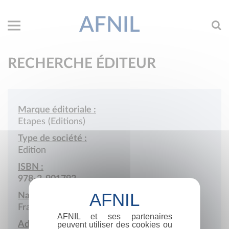
AFNIL
RECHERCHE ÉDITEUR
Marque éditoriale :
Etapes (Editions)
Type de société :
Edition
ISBN :
978-2-901792
Nationalité :
France
AFNIL et ses partenaires
Adresse :
peuvent utiliser des cookies ou