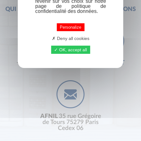
revenir sur vos choix sur notre
page de politique de
QUI SOMMES-NOUS ?
FOIRE AUX QUESTIONS
confidentialité des données.
Personalize
Deny all cookies
OK, accept all
+33 (0) 1 44 41 29 19
CONTACT
AFNIL
35 rue Grégoire
de Tours 75279 Paris
Cedex 06