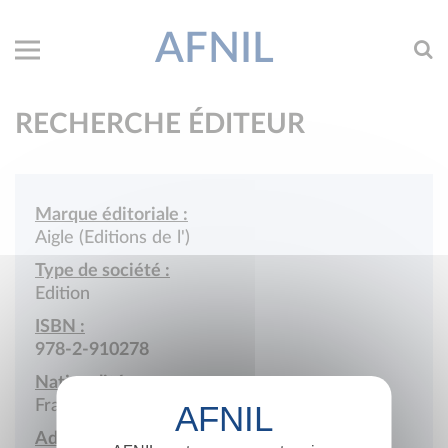
AFNIL
RECHERCHE ÉDITEUR
Marque éditoriale :
Aigle (Editions de l')
Type de société :
Edition
ISBN :
978-2-910278
Nationalité :
France
Adresse :