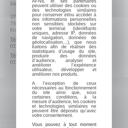
AFNIL et ses partenaires
Siège social
peuvent utiliser des cookies ou
des technologies similaires
pour conserver et/ou accéder à
37, av. Franklin-Roosevelt
des informations personnelles
75008 Paris
non sensibles stockées sur
votre terminal (identifiants
France
uniques, adresse IP, données
de navigation, données de
Téléphone :
géolocalisation…), que nous
01.53.75.06.87
traitons afin de réaliser des
statistiques d’usage du site,
Télécopie :
produire des données
d’audience, analyser et
01.53.75.06.86
améliorer l’expérience
utilisateur, développer et
améliorer nos produits.
A l’exception de ceux
nécessaires au fonctionnement
du site ainsi que, sous
certaines conditions, à la
mesure d’audience, les cookies
et technologies similaires ne
peuvent être déposés qu’avec
votre consentement.
Vous pouvez à tout moment