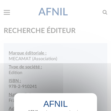
AFNIL
RECHERCHE ÉDITEUR
Marque éditoriale :
MECAMAT (Association)
Type de société :
Edition
ISBN :
978-2-910241
Nationalité :
France
Adresse :