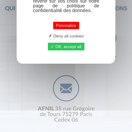
revenir sur vos choix sur notre
page de politique de
QUI SOMMES-NOUS ?
FOIRE AUX QUESTIONS
confidentialité des données.
Personalize
Deny all cookies
OK, accept all
+33 (0) 1 44 41 29 19
CONTACT
AFNIL
35 rue Grégoire
de Tours 75279 Paris
Cedex 06