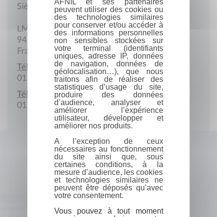
AFNIL et ses partenaires
Siège social
peuvent utiliser des cookies ou
des technologies similaires
pour conserver et/ou accéder à
LMT, 61, av. du Président-Wilson
des informations personnelles
94235 Cachan cedex
non sensibles stockées sur
votre terminal (identifiants
France
uniques, adresse IP, données
de navigation, données de
Téléphone :
géolocalisation…), que nous
01.47.40.22.54
traitons afin de réaliser des
statistiques d’usage du site,
Télécopie :
produire des données
d’audience, analyser et
01.47.40.22.40
améliorer l’expérience
utilisateur, développer et
améliorer nos produits.
A l’exception de ceux
nécessaires au fonctionnement
du site ainsi que, sous
certaines conditions, à la
mesure d’audience, les cookies
et technologies similaires ne
peuvent être déposés qu’avec
votre consentement.
Vous pouvez à tout moment