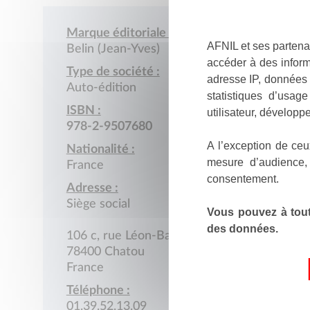
Marque éditoriale :
AFNIL et ses partena
Belin (Jean-Yves)
accéder à des inform
Type de société :
adresse IP, données 
Auto-édition
statistiques d’usag
ISBN :
utilisateur, développe
978-2-9507680
A l’exception de ceu
Nationalité :
mesure d’audience,
France
consentement.
Adresse :
Siège social
Vous pouvez à tout
des données.
106 c, rue Léon-Barbier
78400 Chatou
France
Téléphone :
01.39.52.13.09