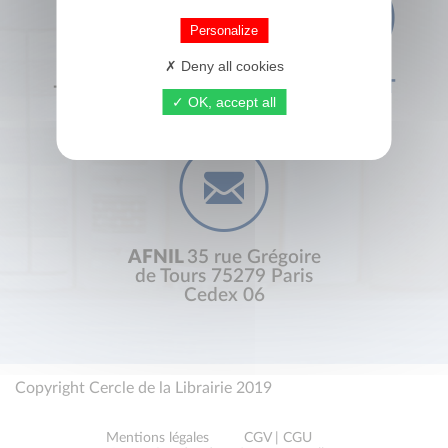
Personalize
Deny all cookies
+33 (0) 1 44 41 29 19
CONTACT
OK, accept all
AFNIL
35 rue Grégoire
de Tours 75279 Paris
Cedex 06
Copyright Cercle de la Librairie 2019
Mentions légales
CGV | CGU