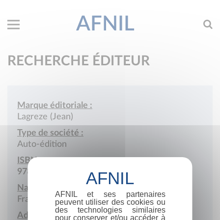
AFNIL
RECHERCHE ÉDITEUR
Marque éditoriale :
Lagreze (Jean)
Type de société :
Auto-édition
ISBN :
978-2-9507601
Nationalité :
AFNIL et ses partenaires
France
peuvent utiliser des cookies ou
des technologies similaires
Adresse :
pour conserver et/ou accéder à