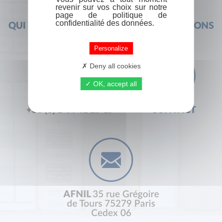
revenir sur vos choix sur notre
page de politique de
confidentialité des données.
QUI SOMMES-NOUS ?
FOIRE AUX QUESTIONS
Personalize
Deny all cookies
OK, accept all
+33 (0) 1 44 41 29 19
CONTACT
AFNIL
35 rue Grégoire
de Tours 75279 Paris
Cedex 06