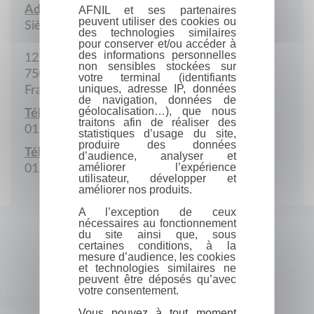
Adresse :
AFNIL et ses partenaires
peuvent utiliser des cookies ou
Siège social
des technologies similaires
pour conserver et/ou accéder à
des informations personnelles
121, bd. Saint-Michel
non sensibles stockées sur
75005 Paris
votre terminal (identifiants
uniques, adresse IP, données
France
de navigation, données de
géolocalisation…), que nous
Téléphone :
traitons afin de réaliser des
01.43.54.05.35
statistiques d’usage du site,
produire des données
Télécopie :
d’audience, analyser et
améliorer l’expérience
01.46.34.59.91
utilisateur, développer et
améliorer nos produits.
A l’exception de ceux
nécessaires au fonctionnement
du site ainsi que, sous
certaines conditions, à la
mesure d’audience, les cookies
et technologies similaires ne
peuvent être déposés qu’avec
votre consentement.
Vous pouvez à tout moment