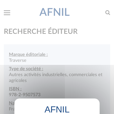
AFNIL
RECHERCHE ÉDITEUR
Marque éditoriale :
Traverse
Type de société :
Autres activités industrielles, commerciales et
agricoles
ISBN :
978-2-9507573
Nationalité :
France