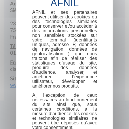
Adresse :
Siège social
AFNIL et ses partenaires
peuvent utiliser des cookies ou
des technologies similaires
231 Rue Saint Honoré
pour conserver et/ou accéder à
75001 Paris
des informations personnelles
non sensibles stockées sur
France
votre terminal (identifiants
uniques, adresse IP, données
Téléphone :
de navigation, données de
01.42.12.90.70
géolocalisation…), que nous
traitons afin de réaliser des
Email :
statistiques d’usage du site,
produire des données
claude.imbert@wanadoo.fr
d’audience, analyser et
améliorer l’expérience
Site Internet :
utilisateur, développer et
www.claude-imbert.com
améliorer nos produits.
A l’exception de ceux
nécessaires au fonctionnement
du site ainsi que, sous
certaines conditions, à la
mesure d’audience, les cookies
et technologies similaires ne
peuvent être déposés qu’avec
votre consentement.