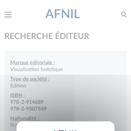
AFNIL
RECHERCHE ÉDITEUR
Marque éditoriale :
Visualisation holistique
Type de société :
Edition
ISBN :
978-2-914689
978-2-9507549
Nationalité :
France