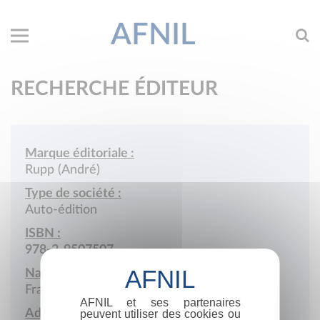
AFNIL
RECHERCHE ÉDITEUR
Marque éditoriale :
Rupp (André)
Type de société :
Auto-édition
ISBN :
978-2-9507507
Nationalité :
France
AFNIL et ses partenaires
Adresse :
peuvent utiliser des cookies ou