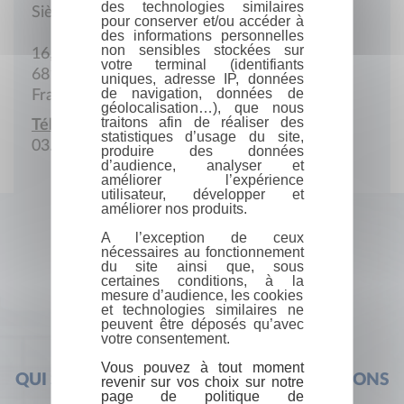
des technologies similaires
Siège social
pour conserver et/ou accéder à
des informations personnelles
non sensibles stockées sur
16, av. Robert-Schuman
votre terminal (identifiants
68100 Mulhouse
uniques, adresse IP, données
de navigation, données de
France
géolocalisation…), que nous
traitons afin de réaliser des
Téléphone :
statistiques d’usage du site,
03.89.45.86.36
produire des données
d’audience, analyser et
améliorer l’expérience
utilisateur, développer et
améliorer nos produits.
A l’exception de ceux
nécessaires au fonctionnement
du site ainsi que, sous
certaines conditions, à la
mesure d’audience, les cookies
et technologies similaires ne
peuvent être déposés qu’avec
votre consentement.
Vous pouvez à tout moment
QUI SOMMES-NOUS ?
FOIRE AUX QUESTIONS
revenir sur vos choix sur notre
page de politique de