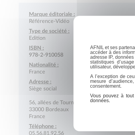
Marque éditoriale :
Référence-Vidéo
Type de société :
Edition
AFNIL et ses partena
ISBN :
accéder à des inform
978-2-910058
adresse IP, données 
statistiques d’usag
Nationalité :
utilisateur, développe
France
A l’exception de ceu
mesure d’audience,
Adresse :
consentement.
Siège social
Vous pouvez à tout 
données.
56, allées de Tourny
33000 Bordeaux
France
Téléphone :
05.56.81.92.56