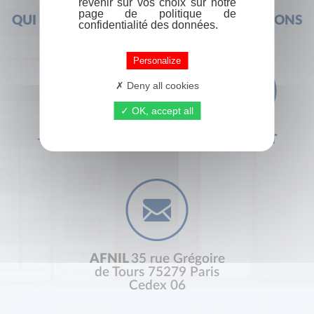
revenir sur vos choix sur notre
page de politique de
QUI SOMMES-NOUS ?
FOIRE AUX QUESTIONS
confidentialité des données.
Personalize
Deny all cookies
OK, accept all
+33 (0) 1 44 41 29 19
CONTACT
AFNIL
35 rue Grégoire
de Tours 75279 Paris
Cedex 06