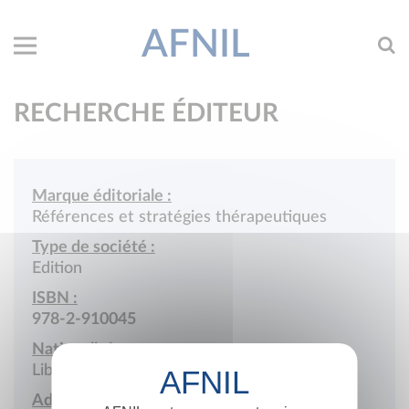
AFNIL
RECHERCHE ÉDITEUR
Marque éditoriale :
Références et stratégies thérapeutiques
Type de société :
Edition
ISBN :
978-2-910045
Nationalité :
Liban
Adresse :