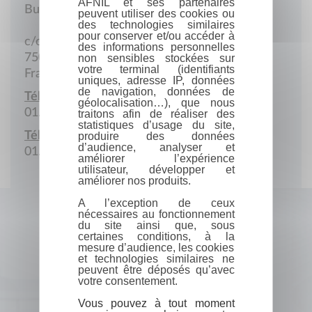
AFNIL et ses partenaires
Bureau parisien
peuvent utiliser des cookies ou
des technologies similaires
pour conserver et/ou accéder à
c/o Abi Yaghi Habib, 23, square St-Charles
des informations personnelles
75012 Paris
non sensibles stockées sur
votre terminal (identifiants
France
uniques, adresse IP, données
de navigation, données de
Téléphone :
géolocalisation…), que nous
01.44.87.00.24
traitons afin de réaliser des
statistiques d’usage du site,
Télécopie :
produire des données
d’audience, analyser et
01.43.46.97.93
améliorer l’expérience
utilisateur, développer et
améliorer nos produits.
A l’exception de ceux
nécessaires au fonctionnement
du site ainsi que, sous
certaines conditions, à la
mesure d’audience, les cookies
et technologies similaires ne
peuvent être déposés qu’avec
votre consentement.
Vous pouvez à tout moment