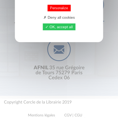
Personalize
Deny all cookies
+33 (0) 1 44 41 29 19
CONTACT
OK, accept all
AFNIL
35 rue Grégoire
de Tours 75279 Paris
Cedex 06
Copyright Cercle de la Librairie 2019
Mentions légales
CGV | CGU