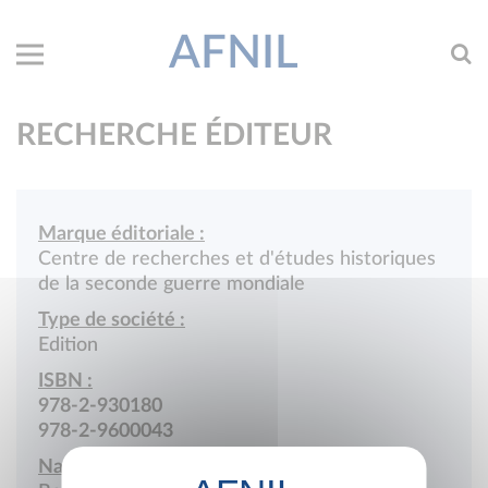
AFNIL
RECHERCHE ÉDITEUR
Marque éditoriale :
Centre de recherches et d'études historiques
de la seconde guerre mondiale
Type de société :
Edition
ISBN :
978-2-930180
978-2-9600043
Nationalité :