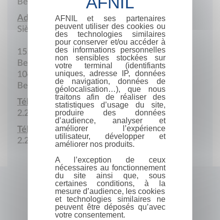
Belgique
Adresse :
AFNIL et ses partenaires
peuvent utiliser des cookies ou
Siège social
des technologies similaires
pour conserver et/ou accéder à
des informations personnelles
155B2 Rue de la Loi, Résidence Palace, Bloc
non sensibles stockées sur
Belliard
votre terminal (identifiants
uniques, adresse IP, données
1040 Bruxelles
de navigation, données de
Belgique
géolocalisation…), que nous
traitons afin de réaliser des
Téléphone :
statistiques d’usage du site,
produire des données
2.287.48.11
d’audience, analyser et
améliorer l’expérience
Télécopie :
utilisateur, développer et
2.287.47.10
améliorer nos produits.
A l’exception de ceux
nécessaires au fonctionnement
du site ainsi que, sous
certaines conditions, à la
mesure d’audience, les cookies
et technologies similaires ne
peuvent être déposés qu’avec
votre consentement.