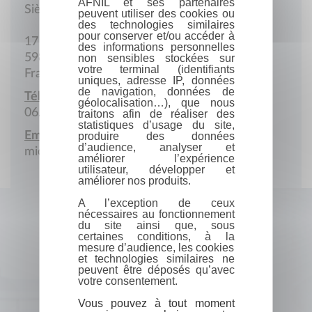
AFNIL et ses partenaires
Siège social
peuvent utiliser des cookies ou
des technologies similaires
pour conserver et/ou accéder à
17 Place Simon-Vollant
des informations personnelles
59800 Lille
non sensibles stockées sur
votre terminal (identifiants
France
uniques, adresse IP, données
de navigation, données de
Téléphone portable :
géolocalisation…), que nous
06.64.79.42.22
traitons afin de réaliser des
statistiques d’usage du site,
Email :
produire des données
d’audience, analyser et
michael1dumont@yahoo.fr
améliorer l’expérience
utilisateur, développer et
améliorer nos produits.
A l’exception de ceux
nécessaires au fonctionnement
du site ainsi que, sous
certaines conditions, à la
mesure d’audience, les cookies
et technologies similaires ne
peuvent être déposés qu’avec
votre consentement.
Vous pouvez à tout moment