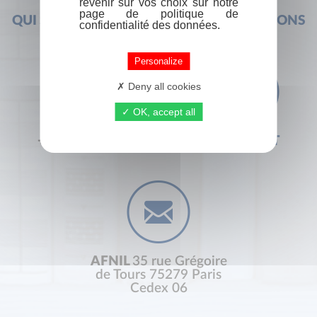
revenir sur vos choix sur notre
page de politique de
QUI SOMMES-NOUS ?
FOIRE AUX QUESTIONS
confidentialité des données.
Personalize
Deny all cookies
OK, accept all
+33 (0) 1 44 41 29 19
CONTACT
AFNIL
35 rue Grégoire
de Tours 75279 Paris
Cedex 06