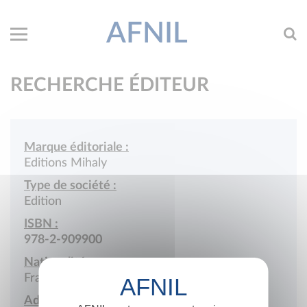
AFNIL
RECHERCHE ÉDITEUR
Marque éditoriale :
Editions Mihaly
Type de société :
Edition
ISBN :
978-2-909900
Nationalité :
France
Adresse :