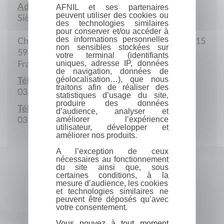
Adresse :
AFNIL et ses partenaires
peuvent utiliser des cookies ou
Siège social
des technologies similaires
pour conserver et/ou accéder à
des informations personnelles
Château Dalle-Dumont, rue de Linselles, BP 15
non sensibles stockées sur
59117 Wervicq-Sud
votre terminal (identifiants
uniques, adresse IP, données
France
de navigation, données de
géolocalisation…), que nous
Téléphone :
traitons afin de réaliser des
03.20.63.06.10
statistiques d’usage du site,
produire des données
Télécopie :
d’audience, analyser et
améliorer l’expérience
03.20.39.13.22
utilisateur, développer et
améliorer nos produits.
A l’exception de ceux
nécessaires au fonctionnement
du site ainsi que, sous
certaines conditions, à la
mesure d’audience, les cookies
et technologies similaires ne
peuvent être déposés qu’avec
votre consentement.
Vous pouvez à tout moment