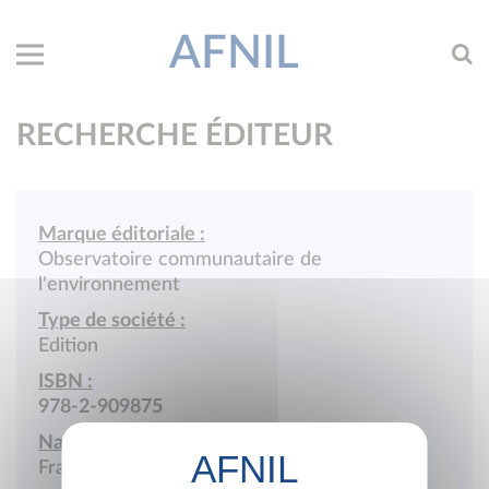
AFNIL
RECHERCHE ÉDITEUR
Marque éditoriale :
Observatoire communautaire de
l'environnement
Type de société :
Edition
ISBN :
978-2-909875
Nationalité :
France