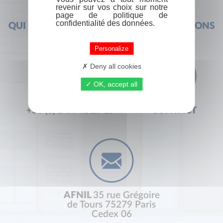
revenir sur vos choix sur notre
page de politique de
confidentialité des données.
QUI SOMMES-NOUS ?
FOIRE AUX QUESTIONS
Personalize
Deny all cookies
OK, accept all
+33 (0) 1 44 41 29 19
CONTACT
AFNIL
35 rue Grégoire
de Tours 75279 Paris
Cedex 06