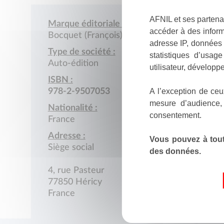
AFNIL et ses partena
Marque éditoriale :
accéder à des inform
Bocquet (François)
adresse IP, données 
Type de société :
statistiques d’usag
Auto-édition
utilisateur, développe
ISBN :
A l’exception de ceu
978-2-9507053
mesure d’audience,
Nationalité :
consentement.
France
Adresse :
Vous pouvez à tout
Siège social
des données.
4, rue Pasteur
77850 Héricy
France