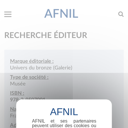
AFNIL
RECHERCHE ÉDITEUR
Marque éditoriale :
Univers du bronze (Galerie)
Type de société :
Musée
ISBN :
978-2-9507001
Nationalité :
France
AFNIL et ses partenaires
Adresse :
peuvent utiliser des cookies ou