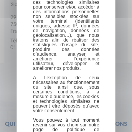
des technologies similaires
Siège social
pour conserver et/ou accéder à
des informations personnelles
non sensibles stockées sur
29, rue de Penthièvre
votre terminal (identifiants
75008 Paris
uniques, adresse IP, données
de navigation, données de
France
géolocalisation…), que nous
traitons afin de réaliser des
Téléphone :
statistiques d’usage du site,
01.42.56.50.30
produire des données
d’audience, analyser et
améliorer l’expérience
utilisateur, développer et
améliorer nos produits.
A l’exception de ceux
nécessaires au fonctionnement
du site ainsi que, sous
certaines conditions, à la
mesure d’audience, les cookies
et technologies similaires ne
peuvent être déposés qu’avec
votre consentement.
Vous pouvez à tout moment
QUI SOMMES-NOUS ?
FOIRE AUX QUESTIONS
revenir sur vos choix sur notre
page de politique de