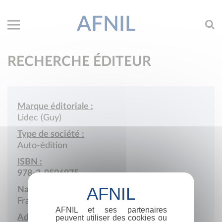
AFNIL
RECHERCHE ÉDITEUR
Marque éditoriale :
Lidec (Guy)
Type de société :
Auto-édition
ISBN :
978-2-9506975
Nationalité :
France
AFNIL et ses partenaires
Adresse :
peuvent utiliser des cookies ou