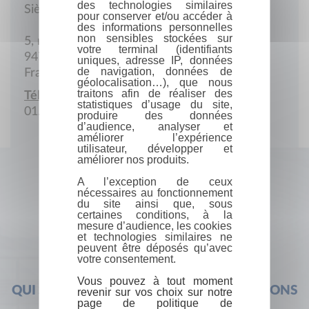
des technologies similaires
Siège social
pour conserver et/ou accéder à
des informations personnelles
non sensibles stockées sur
5, rue Paul-Bert
votre terminal (identifiants
94700 Maisons-Alfort
uniques, adresse IP, données
de navigation, données de
France
géolocalisation…), que nous
traitons afin de réaliser des
Téléphone :
statistiques d’usage du site,
01.43.68.31.97
produire des données
d’audience, analyser et
améliorer l’expérience
utilisateur, développer et
améliorer nos produits.
A l’exception de ceux
nécessaires au fonctionnement
du site ainsi que, sous
certaines conditions, à la
mesure d’audience, les cookies
et technologies similaires ne
peuvent être déposés qu’avec
votre consentement.
Vous pouvez à tout moment
QUI SOMMES-NOUS ?
FOIRE AUX QUESTIONS
revenir sur vos choix sur notre
page de politique de