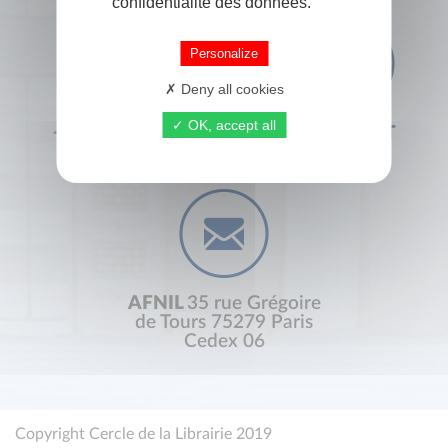
confidentialité des données.
Personalize
Deny all cookies
OK, accept all
+33 (0) 1 44 41 29 19
CONTACT
AFNIL
35 rue Grégoire
de Tours 75279 Paris
Cedex 06
Copyright Cercle de la Librairie 2019