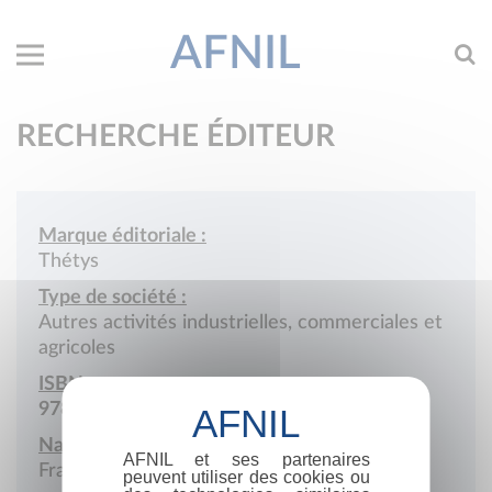
AFNIL
RECHERCHE ÉDITEUR
Marque éditoriale :
Thétys
Type de société :
Autres activités industrielles, commerciales et
agricoles
ISBN :
978-2-9506949
Nationalité :
AFNIL et ses partenaires
France
peuvent utiliser des cookies ou