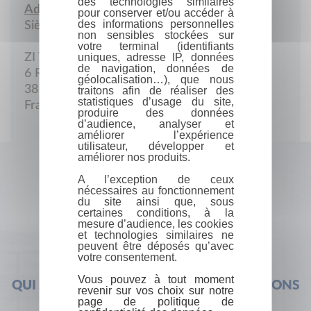
des technologies similaires
Adresse :
pour conserver et/ou accéder à
des informations personnelles
Siège social
non sensibles stockées sur
votre terminal (identifiants
uniques, adresse IP, données
ZI Tuileries 2
de navigation, données de
6 Rue Valérien Perrin
géolocalisation…), que nous
38170 Seyssinet
traitons afin de réaliser des
statistiques d’usage du site,
France
produire des données
d’audience, analyser et
améliorer l’expérience
utilisateur, développer et
améliorer nos produits.
A l’exception de ceux
nécessaires au fonctionnement
du site ainsi que, sous
certaines conditions, à la
mesure d’audience, les cookies
et technologies similaires ne
peuvent être déposés qu’avec
votre consentement.
Vous pouvez à tout moment
QUI SOMMES-NOUS ?
FOIRE AUX QUESTIONS
revenir sur vos choix sur notre
page de politique de