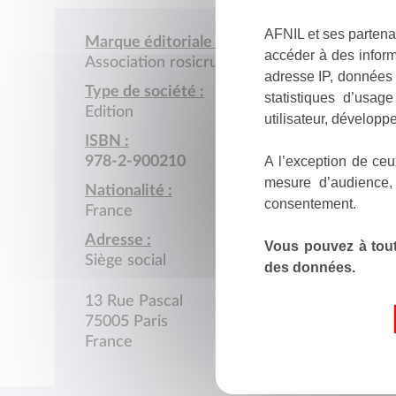
AFNIL et ses partena
Marque éditoriale :
accéder à des inform
Association rosicrucienne Max Heindel
adresse IP, données 
Type de société :
statistiques d’usag
Edition
utilisateur, développe
ISBN :
A l’exception de ceu
978-2-900210
mesure d’audience,
Nationalité :
consentement.
France
Adresse :
Vous pouvez à tout
Siège social
des données.
13 Rue Pascal
75005 Paris
France