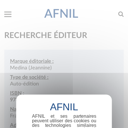
AFNIL
RECHERCHE ÉDITEUR
Marque éditoriale :
Medina (Jeannine)
Type de société :
Auto-édition
ISBN :
978-2-9506888
Nationalité :
France
AFNIL et ses partenaires
peuvent utiliser des cookies ou
Adresse :
des technologies similaires