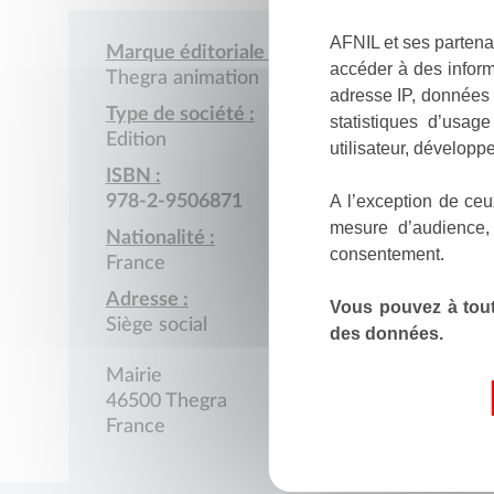
AFNIL et ses partena
Marque éditoriale :
accéder à des inform
Thegra animation
adresse IP, données 
Type de société :
statistiques d’usag
Edition
utilisateur, développe
ISBN :
A l’exception de ceu
978-2-9506871
mesure d’audience,
Nationalité :
consentement.
France
Adresse :
Vous pouvez à tout
Siège social
des données.
Mairie
46500 Thegra
France