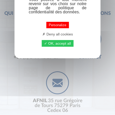
revenir sur vos choix sur notre
page de politique de
confidentialité des données.
QUI SOMMES-NOUS ?
FOIRE AUX QUESTIONS
Personalize
Deny all cookies
OK, accept all
+33 (0) 1 44 41 29 19
CONTACT
AFNIL
35 rue Grégoire
de Tours 75279 Paris
Cedex 06