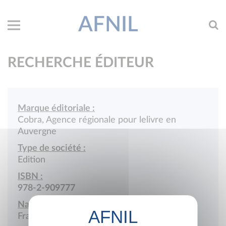
AFNIL
RECHERCHE ÉDITEUR
Marque éditoriale :
Cobra, Agence régionale pour lelivre en
Auvergne
Type de société :
Edition
ISBN :
978-2-909777
Nationalité :
France