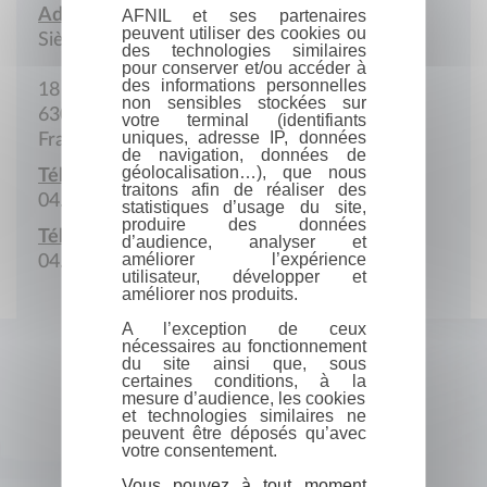
Adresse :
AFNIL et ses partenaires
peuvent utiliser des cookies ou
Siège social
des technologies similaires
pour conserver et/ou accéder à
des informations personnelles
18 bis, rue Gaultier-de-Biauzat
non sensibles stockées sur
63000 Clermont-Ferrand
votre terminal (identifiants
uniques, adresse IP, données
France
de navigation, données de
géolocalisation…), que nous
Téléphone :
traitons afin de réaliser des
04.73.37.77.77
statistiques d’usage du site,
produire des données
Télécopie :
d’audience, analyser et
améliorer l’expérience
04.73.37.53.66
utilisateur, développer et
améliorer nos produits.
A l’exception de ceux
nécessaires au fonctionnement
du site ainsi que, sous
certaines conditions, à la
mesure d’audience, les cookies
et technologies similaires ne
peuvent être déposés qu’avec
votre consentement.
Vous pouvez à tout moment