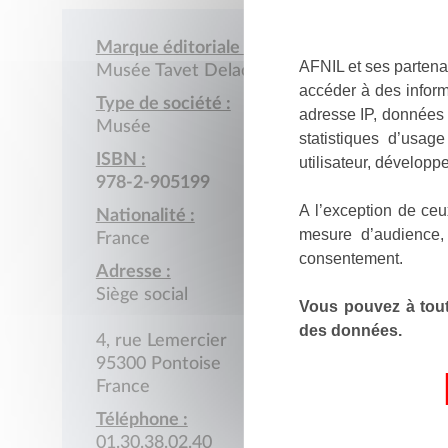
Marque éditoriale :
AFNIL et ses partena
Musée Tavet Delacour
accéder à des inform
Type de société :
adresse IP, données 
Musée
statistiques d’usag
ISBN :
utilisateur, développe
978-2-905199
A l’exception de ceu
Nationalité :
mesure d’audience,
France
consentement.
Adresse :
Siège social
Vous pouvez à tout
des données.
4, rue Lemercier
95300 Pontoise
France
Téléphone :
01.30.38.02.40