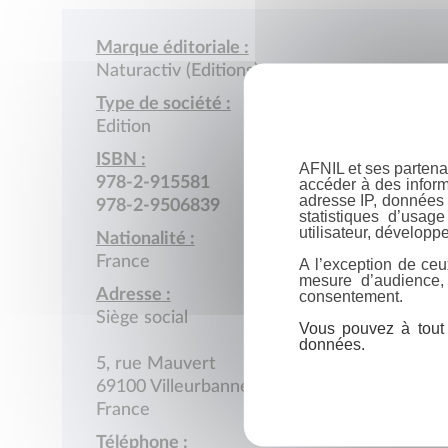
Marque éditoriale :
Naturactiv (Editions)
Type de société :
Edition
ISBN :
AFNIL et ses partena
978-2-915581
accéder à des inform
adresse IP, données 
978-2-9506839
statistiques d’usag
utilisateur, développe
Nationalité :
France
A l’exception de ceu
mesure d’audience,
Adresse :
consentement.
Siège social
Vous pouvez à tout 
données.
5, rue Mauvert
69100 Villeurbanne
France
Téléphone :