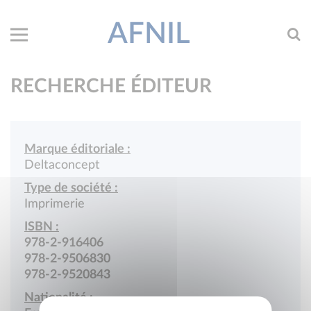
AFNIL
RECHERCHE ÉDITEUR
Marque éditoriale :
Deltaconcept
Type de société :
Imprimerie
ISBN :
978-2-916406
978-2-9506830
978-2-9520843
Nationalité :