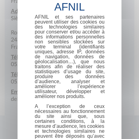
France
Adresse :
AFNIL et ses partenaires
Siège social
peuvent utiliser des cookies ou
des technologies similaires
pour conserver et/ou accéder à
Route de Piégut
des informations personnelles
24300 Nontron
non sensibles stockées sur
votre terminal (identifiants
France
uniques, adresse IP, données
de navigation, données de
Téléphone :
géolocalisation…), que nous
05.53.56.34.33
traitons afin de réaliser des
statistiques d’usage du site,
Télécopie :
produire des données
d’audience, analyser et
05.53.60.52.41
améliorer l’expérience
utilisateur, développer et
Email :
améliorer nos produits.
deltaconcept.france@wanadoo.fr
A l’exception de ceux
nécessaires au fonctionnement
du site ainsi que, sous
certaines conditions, à la
mesure d’audience, les cookies
et technologies similaires ne
peuvent être déposés qu’avec