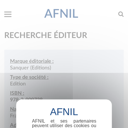
AFNIL
RECHERCHE ÉDITEUR
Marque éditoriale :
Sanquer (Editions)
Type de société :
Edition
ISBN :
978-2-909738
Nationalité :
France
AFNIL et ses partenaires
Adresse :
peuvent utiliser des cookies ou