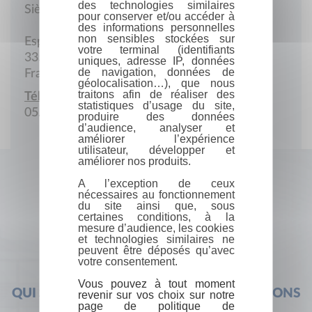
des technologies similaires
Siège social
pour conserver et/ou accéder à
des informations personnelles
non sensibles stockées sur
Espace Legendre, BP 205
votre terminal (identifiants
33500 Libourne cedex
uniques, adresse IP, données
de navigation, données de
France
géolocalisation…), que nous
traitons afin de réaliser des
Téléphone :
statistiques d’usage du site,
05.57.74.12.74
produire des données
d’audience, analyser et
améliorer l’expérience
utilisateur, développer et
améliorer nos produits.
A l’exception de ceux
nécessaires au fonctionnement
du site ainsi que, sous
certaines conditions, à la
mesure d’audience, les cookies
et technologies similaires ne
peuvent être déposés qu’avec
votre consentement.
Vous pouvez à tout moment
QUI SOMMES-NOUS ?
FOIRE AUX QUESTIONS
revenir sur vos choix sur notre
page de politique de