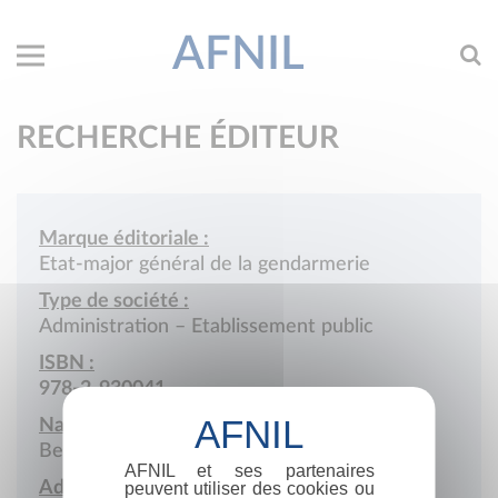
AFNIL
RECHERCHE ÉDITEUR
Marque éditoriale :
Etat-major général de la gendarmerie
Type de société :
Administration – Etablissement public
ISBN :
978-2-930041
Nationalité :
Belgique
AFNIL et ses partenaires
Adresse :
peuvent utiliser des cookies ou