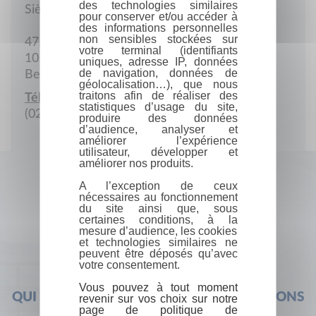
des technologies similaires
Siège social
pour conserver et/ou accéder à
des informations personnelles
non sensibles stockées sur
47, rue Fritz-Toussaint
votre terminal (identifiants
1050 Bruxelles
uniques, adresse IP, données
de navigation, données de
Belgique
géolocalisation…), que nous
traitons afin de réaliser des
Téléphone :
statistiques d’usage du site,
(02) 642.61.11
produire des données
d’audience, analyser et
améliorer l’expérience
utilisateur, développer et
améliorer nos produits.
A l’exception de ceux
nécessaires au fonctionnement
du site ainsi que, sous
certaines conditions, à la
mesure d’audience, les cookies
et technologies similaires ne
peuvent être déposés qu’avec
votre consentement.
Vous pouvez à tout moment
QUI SOMMES-NOUS ?
FOIRE AUX QUESTIONS
revenir sur vos choix sur notre
page de politique de