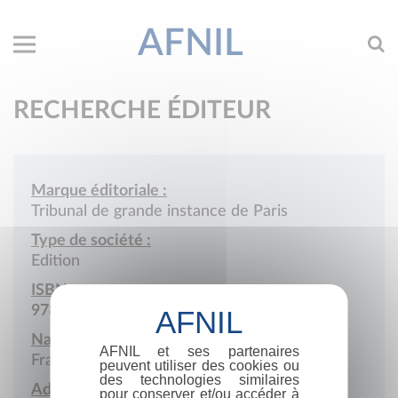
AFNIL
RECHERCHE ÉDITEUR
Marque éditoriale :
Tribunal de grande instance de Paris
Type de société :
Edition
ISBN :
978-2-901574
Nationalité :
AFNIL et ses partenaires
France
peuvent utiliser des cookies ou
des technologies similaires
Adresse :
pour conserver et/ou accéder à