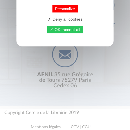
Personalize
Deny all cookies
+33 (0) 1 44 41 29 19
CONTACT
OK, accept all
AFNIL
35 rue Grégoire
de Tours 75279 Paris
Cedex 06
Copyright Cercle de la Librairie 2019
Mentions légales
CGV | CGU