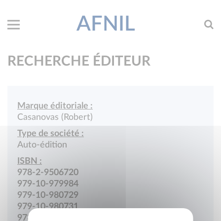
AFNIL
RECHERCHE ÉDITEUR
Marque éditoriale :
Casanovas (Robert)
Type de société :
Auto-édition
ISBN :
978-2-9506720
979-10-979984
979-10-980729
979-10-980731
978-2-488999