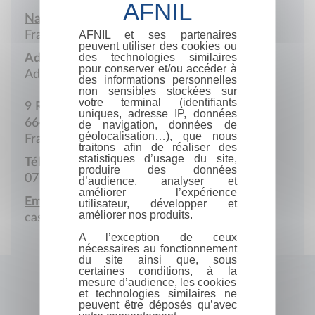
Nationalité :
AFNIL et ses partenaires
France
peuvent utiliser des cookies ou
des technologies similaires
Adresse :
pour conserver et/ou accéder à
Adresse postale
des informations personnelles
non sensibles stockées sur
votre terminal (identifiants
9 Rue des Anges
uniques, adresse IP, données
66450 Pollestres
de navigation, données de
géolocalisation…), que nous
France
traitons afin de réaliser des
statistiques d’usage du site,
Téléphone portable :
produire des données
07 86 63 91 61
d’audience, analyser et
améliorer l’expérience
Email :
utilisateur, développer et
améliorer nos produits.
casanovas@hotmail.com
A l’exception de ceux
nécessaires au fonctionnement
du site ainsi que, sous
certaines conditions, à la
mesure d’audience, les cookies
et technologies similaires ne
peuvent être déposés qu’avec