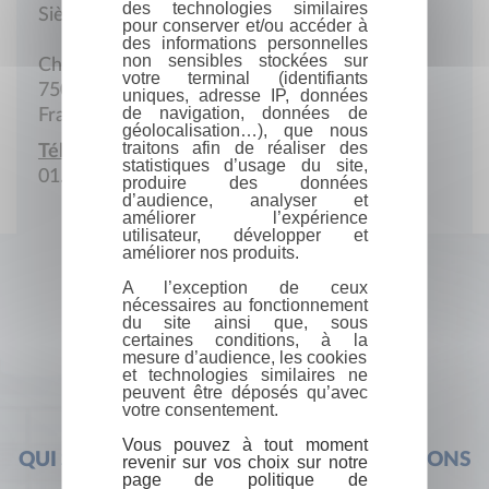
des technologies similaires
Siège social
pour conserver et/ou accéder à
des informations personnelles
non sensibles stockées sur
Chez Gérald Stehr. 290, rue de Charenton
votre terminal (identifiants
75012 Paris
uniques, adresse IP, données
de navigation, données de
France
géolocalisation…), que nous
traitons afin de réaliser des
Téléphone :
statistiques d’usage du site,
01.43.45.82.26
produire des données
d’audience, analyser et
améliorer l’expérience
utilisateur, développer et
améliorer nos produits.
A l’exception de ceux
nécessaires au fonctionnement
du site ainsi que, sous
certaines conditions, à la
mesure d’audience, les cookies
et technologies similaires ne
peuvent être déposés qu’avec
votre consentement.
Vous pouvez à tout moment
QUI SOMMES-NOUS ?
FOIRE AUX QUESTIONS
revenir sur vos choix sur notre
page de politique de