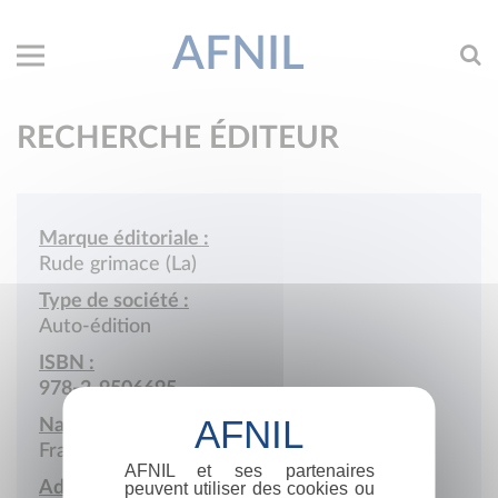
AFNIL
RECHERCHE ÉDITEUR
Marque éditoriale :
Rude grimace (La)
Type de société :
Auto-édition
ISBN :
978-2-9506695
Nationalité :
France
AFNIL et ses partenaires
Adresse :
peuvent utiliser des cookies ou